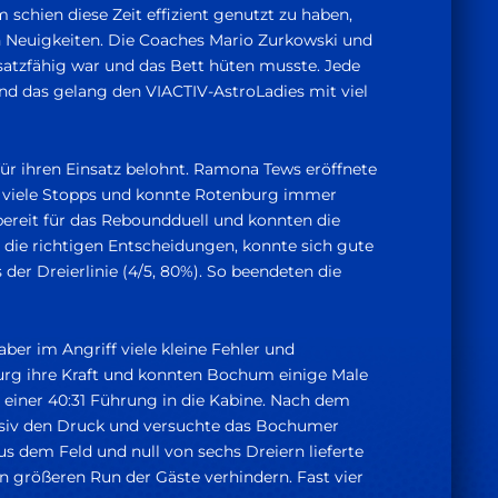
schien diese Zeit effizient genutzt zu haben,
en Neuigkeiten. Die Coaches Mario Zurkowski und
nsatzfähig war und das Bett hüten musste. Jede
d das gelang den VIACTIV-AstroLadies mit viel
ür ihren Einsatz belohnt. Ramona Tews eröffnete
ng viele Stopps und konnte Rotenburg immer
ereit für das Reboundduell und konnten die
 die richtigen Entscheidungen, konnte sich gute
der Dreierlinie (4/5, 80%). So beendeten die
ber im Angriff viele kleine Fehler und
burg ihre Kraft und konnten Bochum einige Male
 einer 40:31 Führung in die Kabine. Nach dem
ensiv den Druck und versuchte das Bochumer
us dem Feld und null von sechs Dreiern lieferte
n größeren Run der Gäste verhindern. Fast vier