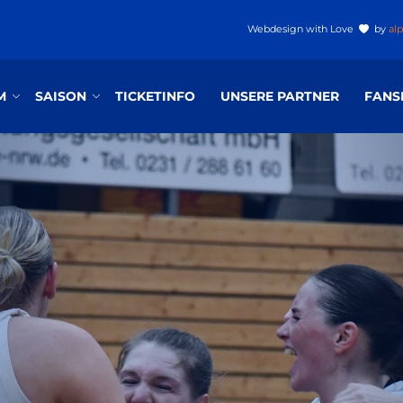
Webdesign
with Love
by
al
M
SAISON
TICKETINFO
UNSERE PARTNER
FANS