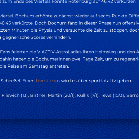
is zum Ende des Viertels konnte Rotenburg auf 46:42 verkürzen.
sviertel. Bochum erhöhte zunächst wieder auf sechs Punkte Diffe
f 48:45 verkürzte. Doch Bochum fand in dieser Phase nun offensi
zten Minuten die Physis und versuchte die Zeit zu stoppen, do
ig gegnerische Scores verhindern.
r Fans feierten die VIACTIV-AstroLadies ihren Heimsieg und den 
s dahin haben die Bochumerinnen zwei Tage Zeit, um zu regenerie
die Reise am Samstag antreten.
e Scheeßel. Einen
Livestream
wird es über sporttotal.tv geben.
 Filewich (13), Birtner, Martin (20/1), Kullik (7/1), Tews (10/3), Barr