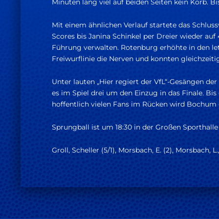
Minuten lang viel auf beiden Seiten kein Korb. B
Mit einem ähnlichen Verlauf startete das Schlus
Scores bis Janina Schinkel per Dreier wieder au
Führung verwalten. Rotenburg erhöhte in den let
Freiwurflinie die Nerven und konnten gleichzeit
Unter lauten „Hier regiert der VfL“-Gesängen de
es im Spiel drei um den Einzug in das Finale. Bi
hoffentlich vielen Fans im Rücken wird Bochum 
Sprungball ist um 18:30 in der Großen Sporthall
Groll, Scheller (5/1), Morsbach, E. (2), Morsbach, L.,