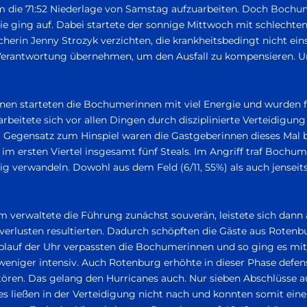
um die 71:52 Niederlage von Samstag aufzuarbeiten. Doch Bochum 
rie ging auf. Dabei startete der sonnige Mittwoch mit schlecht
cherin Jenny Strozyk verzichten, die krankheitsbedingt nicht ei
Verantwortung übernehmen, um den Ausfall zu kompensieren. Un
nnen starteten die Bochumerinnen mit viel Energie und wurden f
rbeitete sich vor allen Dingen durch disziplinierte Verteidigu
m Gegensatz zum Hinspiel waren die Gastgeberinnen dieses Mal b
m ersten Viertel insgesamt fünf Steals. Im Angriff traf Bochum
 verwandeln. Dowohl aus dem Feld (6/11, 55%) als auch jenseits 
m verwaltete die Führung zunächst souverän, leistete sich dann a
lverlusten resultierten. Dadurch schöpften die Gäste aus Roten
 Ablauf der Uhr verpassten die Bochumerinnen und so ging es mit
t weniger intensiv. Auch Rotenburg erhöhte in dieser Phase def
stören. Das gelang den Hurricanes auch. Nur sieben Abschlüsse a
 ließen in der Verteidigung nicht nach und konnten somit eine