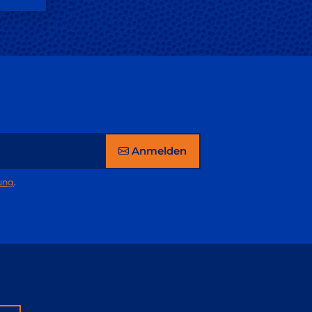
Anmelden
ung
.