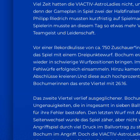
Viel Zeit hatten die VIACTIV-AstroLadies nicht, 
denn der Gameplan in Spiel zwei der Halbfinalse
Philipp Riedrich mussten kurzfristig auf Spielma
Spielerin musste an diesem Tag so etwas mehr 
Teamgeist und Leidenschaft.
Vor einer Rekordkulisse von ca. 750 Zuschauer*i
das Spiel mit einem Dreipunktewurf. Bochum era
wieder in schwierige Wurfpositionen bringen. I
Fehlwürfe erfolgreich einsammeln. Hinzu kamen i
Abschlüsse kreieren.Und diese auch hochprozentig
Bochumerinnen das erste Viertel mit 26:16.
Das zweite Viertel verlief ausgeglichener. Bochu
Ungenauigkeiten, die in insgesamt in sieben Bal
für ihre Fehler bestrafen. Den letzten Wurf mit
Seitenwechsel wurde das Spiel zäher, aber nich
Angriffspiel durch viel Druck im Ballvortrag zu 
Bochum im Angriff. Doch die VIACTIV-AstroLadies