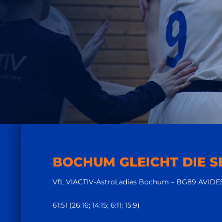
BOCHUM GLEICHT DIE SE
VfL VIACTIV-AstroLadies Bochum – BG89 AVIDE
61:51 (26:16; 14:15; 6:11; 15:9)