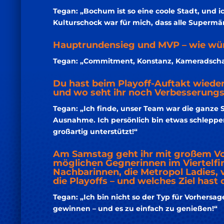
Tegan: „Bochum ist so eine coole Stadt, und i
Kulturschock war für mich, dass alle Supermä
Hauptrundensieg und MVP – wie würd
Tegan: „Commitment, Konstanz, Kameradscha
Du hast beim Playoff-Auftakt wieder
und wo seht ihr noch Verbesserung
Tegan: „Ich finde, unser Team war die ganze 
Ausnahme. Ich persönlich bin etwas schleppen
großartig unterstützt!“
Am Samstag geht ihr mit großem Vor
möglichen Gegnerinnen im Viertelfi
Nachbarinnen, die Metropol Ladies, 
die Playoffs – und welches Ziel hast
Tegan: „Ich bin nicht so der Typ für Vorhersag
gewinnen – und es zu einfach zu genießen!“