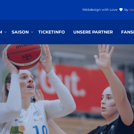
Webdesign
with Love
by
al
M
SAISON
TICKETINFO
UNSERE PARTNER
FANS