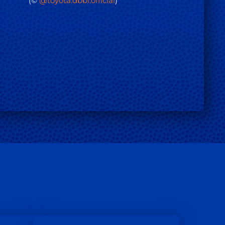
(©
@toyota.dbbl.official
)