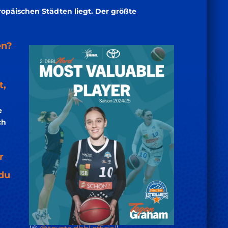
ropäischen Städten liegt. Der größte
en?
t,
e
ch
r
 du