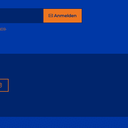
Anmelden
ung
.