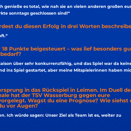
ch genieße es total, wie nah sie an vielen anderen großen eu
rkte sonntags geschlossen sind!“
est du diesen Erfolg in drei Worten beschreib
ft.“
 18 Punkte beigesteuert – was lief besonders gu
sbedarf?
Saison über sehr konkurrenzfähig, und das Spiel war da kein
d ins Spiel gestartet, aber meine Mitspielerinnen haben mi
sprung in das Rückspiel in Leimen. Im Duell de
nale hat der TSV Wasserburg gegen eure
vorgelegt. Wagst du eine Prognose? Wie siehst
 du vor Augen?
en. Ich würde sagen: Unser Ziel als Team ist es, weiter zu