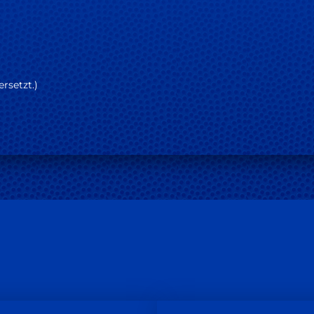
rsetzt.
)