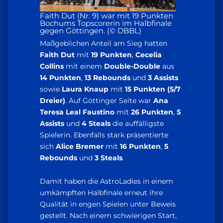
Faith Dut (Nr. 9) war mit 19 Punkten
Bochums Topscorerin im Halbfinale
gegen Göttingen. (© DBBL)
Maßgeblichen Anteil am Sieg hatten
Faith Dut
mit
19 Punkten
,
Cecelia
Collins
mit einem
Double-Double
aus
14 Punkten
,
13 Rebounds
und
3 Assists
sowie
Laura Knaup
mit
15 Punkten
(5/7
Dreier)
. Auf Göttinger Seite war
Ana
Teresa Leal Faustino
mit
26 Punkten
,
5
Assists
und
4 Steals
die auffälligste
Spielerin. Ebenfalls stark präsentierte
sich
Alice Bremer
mit
16 Punkten
,
5
Rebounds
und
3 Steals
.
Damit haben die AstroLadies in einem
umkämpften Halbfinale erneut ihre
Qualität in engen Spielen unter Beweis
gestellt. Nach einem schwierigen Start,