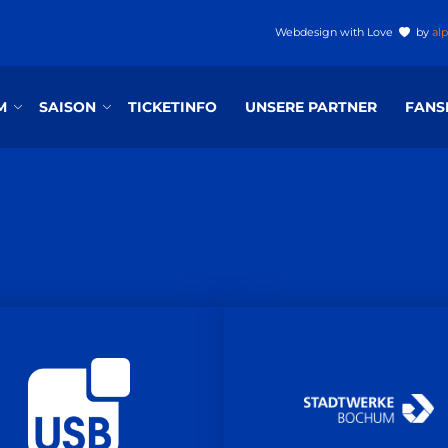
Webdesign
with Love
by
al
M
SAISON
TICKETINFO
UNSERE PARTNER
FANS