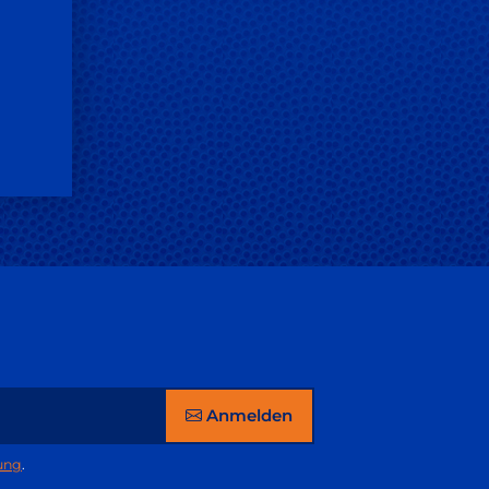
Anmelden
ung
.